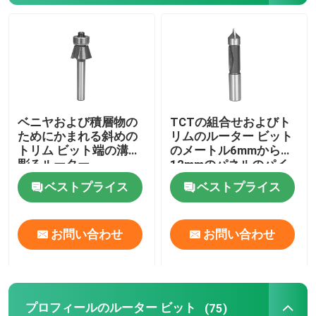
TCTの円の鋸歯
TCTルータービットセット
ベニヤおよび積層物の
TCTの組合せおよびト
HSSルータービット
ためにかまれる斜めの
リムのルーター ビット
トリム ビット端の溝を
のメートル6mmから
彫るルーター
12mmのパネルのパイ
炭化物の挿入物の工具細工
ロット・ビットは穴を
ベストプライス
ベストプライス
開ける
ビットを切り分けるCNC
お問い合わせ
お問い合わせ
固体炭化物の螺線形のカッター
ボーリングドリルビット
プロフィールのルーター ビット
(75)