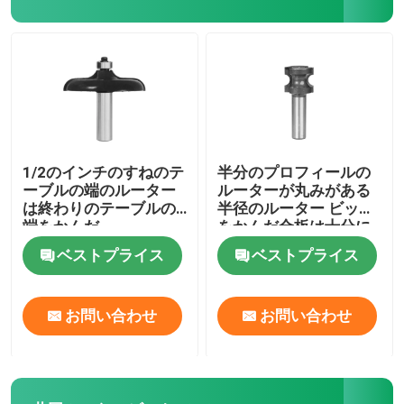
ハイスステップドリル
HSSのさら穴
アニュラーカッター
1/2のインチのすねのテ
半分のプロフィールの
ーブルの端のルーター
ルーターが丸みがある
は終わりのテーブルの
半径のルーター ビット
炭化物によってひっくり返された穴は見た
端をかんだ
をかんだ合板は十分に
端を円形にした
ベストプライス
ベストプライス
ホールソーアーバー
お問い合わせ
お問い合わせ