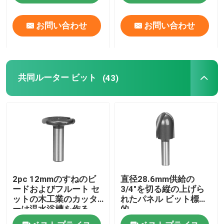
お問い合わせ
お問い合わせ
工場旅行
品質管理
共同ルーター ビット
(43)
私達に連絡しなさい
引用を要求しなさい
まっすぐなルーター ビット
2pc 12mmのすねのビ
直径28.6mm供給の
プロフィールのルーター ビット
ードおよびフルート セ
3/4"を切る縦の上げら
ットの木工業のカッタ
れたパネル ビット標準
ーは温水浴槽を作る
的
共同ルーター ビット