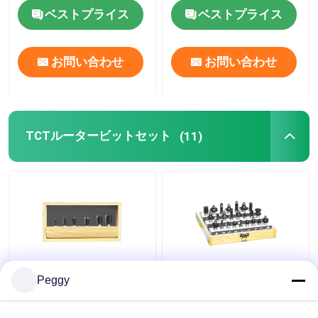
ベストプライス
ベストプライス
ハイスステップドリル
お問い合わせ
お問い合わせ
HSSのさら穴
アニュラーカッター
TCTルータービットセット
(11)
炭化物によってひっくり返された穴は見た
ホールソーアーバー
まっすぐな6pcs TCTの
デラックスな24pcs
Peggy
ルーター ビットは1/4
TCTのルーター ビット
か1/2のすねのBetop用
は木工業の丸かどのル