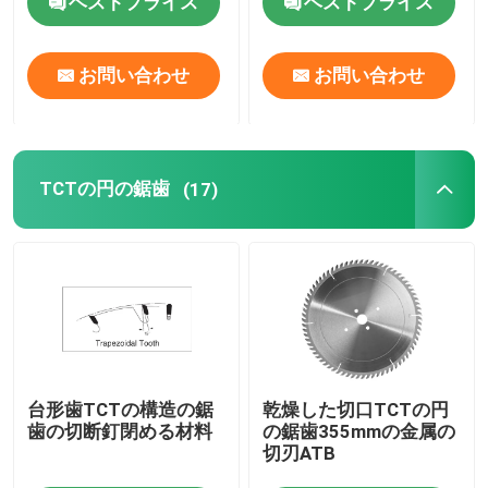
ベストプライス
ベストプライス
TCTの円の鋸歯
お問い合わせ
お問い合わせ
TCTルータービットセット
TCTの円の鋸歯
(17)
HSSルータービット
炭化物の挿入物の工具細工
ビットを切り分けるCNC
固体炭化物の螺線形のカッター
台形歯TCTの構造の鋸
乾燥した切口TCTの円
歯の切断釘閉める材料
の鋸歯355mmの金属の
切刃ATB
ボーリングドリルビット