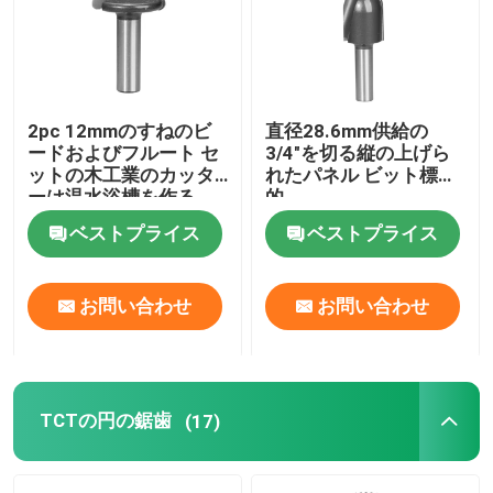
工場旅行
2pc 12mmのすねのビ
直径28.6mm供給の
品質管理
ードおよびフルート セ
3/4"を切る縦の上げら
ットの木工業のカッタ
れたパネル ビット標準
ーは温水浴槽を作る
的
私達に連絡しなさい
ベストプライス
ベストプライス
引用を要求しなさい
お問い合わせ
お問い合わせ
まっすぐなルーター ビット
プロフィールのルーター ビット
TCTの円の鋸歯
(17)
共同ルーター ビット