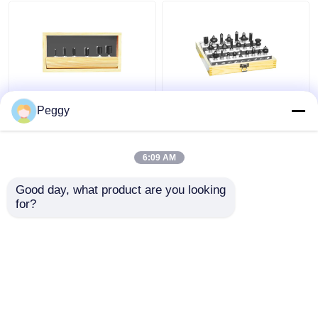
ハイスステップドリル
HSSのさら穴
まっすぐな6pcs TCTの
デラックスな24pcs
Peggy
アニュラーカッター
ルーター ビットは1/4
TCTのルーター ビット
か1/2のすねのBetop用
は木工業の丸かどのル
具によって置いた
ーター ビットを置いた
6:09 AM
炭化物によってひっくり返された穴は見た
ベストプライス
ベストプライス
Good day, what product are you looking 
for?
ホールソーアーバー
お問い合わせ
お問い合わせ
多くを見て下さい