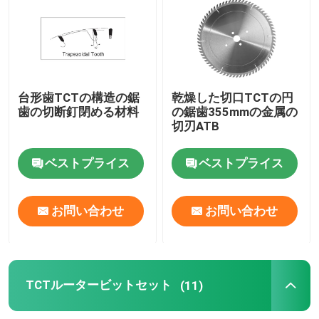
TCTの円の鋸歯
TCTルータービットセット
台形歯TCTの構造の鋸
乾燥した切口TCTの円
歯の切断釘閉める材料
の鋸歯355mmの金属の
切刃ATB
HSSルータービット
ベストプライス
ベストプライス
炭化物の挿入物の工具細工
お問い合わせ
お問い合わせ
ビットを切り分けるCNC
固体炭化物の螺線形のカッター
TCTルータービットセット
(11)
ボーリングドリルビット