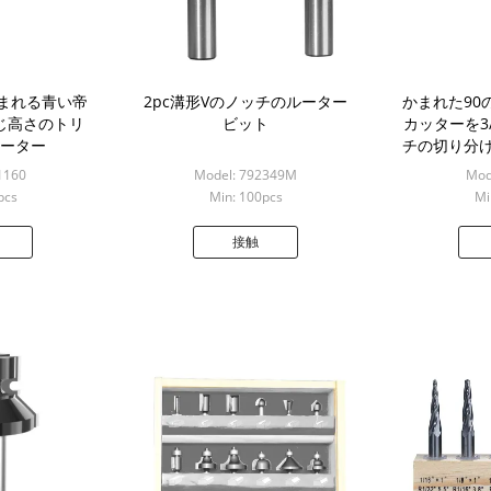
まれる青い帝
2pc溝形Vのノッチのルーター
かまれた90
同じ高さのトリ
ビット
カッターを3
ルーター
チの切り分け
1160
Model: 792349M
Mod
pcs
Min: 100pcs
Mi
接触