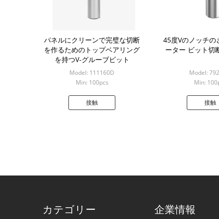
パネルにクリーンで完璧な切断
45度Vのノッチ
を作るためのトップベアリング
ーター ビット切断3
を持つV-グルーブビット
Model: 111160D
Model: 79
Min: 100pcs
Min: 100
接触
接触
カテゴリー
企業情報