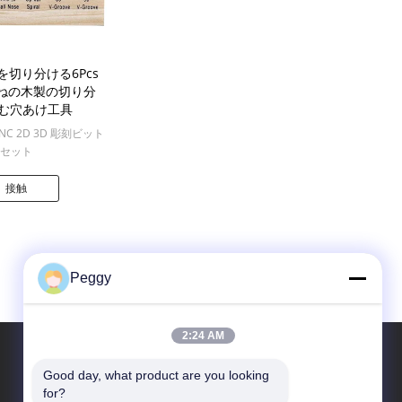
"を切り分ける6Pcs
Cすねの木製の切り分
む穴あけ工具
 CNC 2D 3D 彫刻ビット
セット
csへの100pcs MOQ
接触
Peggy
2:24 AM
Good day, what product are you looking 
で私たちをみつけて
for?