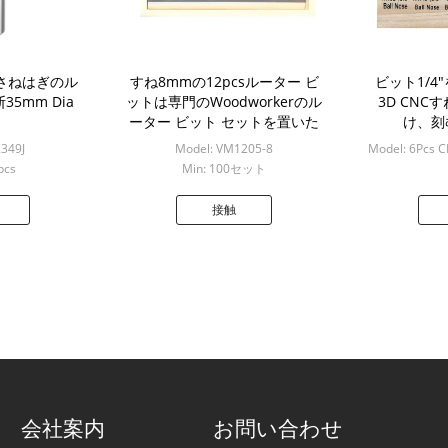
のさねはぎのル
すね8mmの12pcsルーター ビ
ビット1/4
5mm Dia
ットは専門のWoodworkerのル
3D CN
ーター ビット セットを置いた
け、刻
2349J
Model: VM1205-8
Model: 6Pcs
pcs
Min: 100セット
Min: 50p
接触
会社案内
お問い合わせ