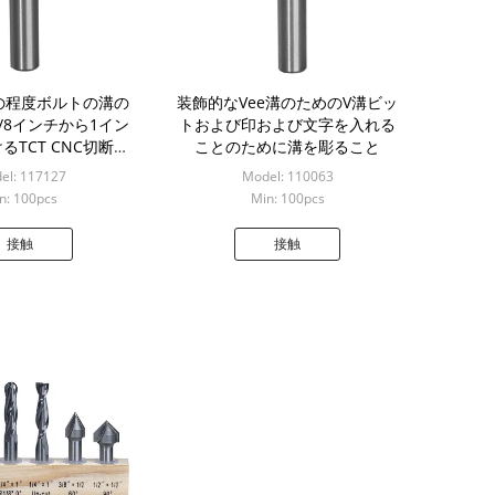
の程度ボルトの溝の
装飾的なVee溝のためのV溝ビッ
/8インチから1イン
トおよび印および文字を入れる
るTCT CNC切断長
ことのために溝を彫ること
さ
el: 117127
Model: 110063
n: 100pcs
Min: 100pcs
接触
接触