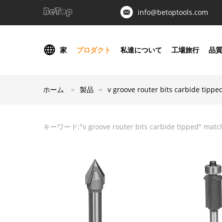
info@betoptools.com
家
プロダクト
私達について
工場旅行
品
ホーム
製品
v groove router bits carbide tippe
キーワード:"
v groove router bits carbide tipped
" matc