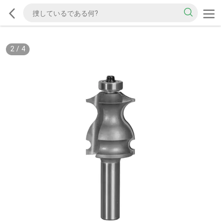
2
/
4