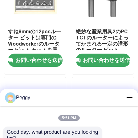
工場旅行
すね8mmの12pcsルー
絶妙な産業用具2のPC
品質管理
ター ビットは専門の
TCTのルーターによっ
Woodworkerのルータ
てかまれる一定の溝形
ー ビット セットを置
のルーター ビット
いた
私達に連絡しなさい
お問い合わせを送信
お問い合わせを送信
引用を要求しなさい
まっすぐなルーター ビット
Peggy
プロフィールのルーター ビット
5:51 PM
Good day, what product are you looking 
共同ルーター ビット